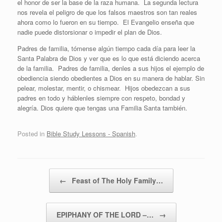
el honor de ser la base de la raza humana. La segunda lectura
nos revela el peligro de que los falsos maestros son tan reales
ahora como lo fueron en su tiempo. El Evangelio enseña que
nadie puede distorsionar o impedir el plan de Dios.
Padres de familia, tómense algún tiempo cada día para leer la
Santa Palabra de Dios y ver que es lo que está diciendo acerca
de la familia. Padres de familia, denles a sus hijos el ejemplo de
obediencia siendo obedientes a Dios en su manera de hablar. Sin
pelear, molestar, mentir, o chismear. Hijos obedezcan a sus
padres en todo y háblenles siempre con respeto, bondad y
alegría. Dios quiere que tengas una Familia Santa también.
Posted in
Bible Study Lessons - Spanish
.
Post navigation
←
Feast of The Holy Family…
EPIPHANY OF THE LORD –…
→