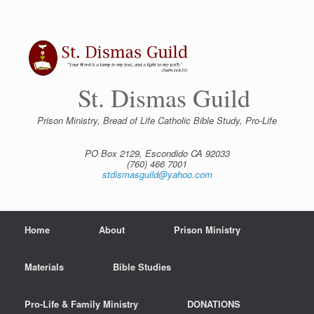
Skip
to
content
St. Dismas Guild
Prison Ministry, Bread of Life Catholic Bible Study, Pro-Life
PO Box 2129, Escondido CA 92033
(760) 466 7001
stdismasguild@yahoo.com
Home
About
Prison Ministry
Materials
Bible Studies
Pro-Life & Family Ministry
DONATIONS