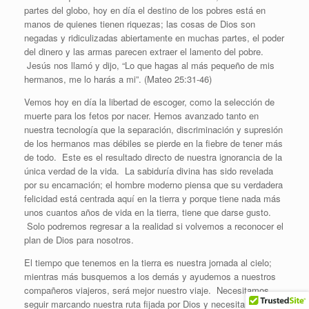
partes del globo, hoy en día el destino de los pobres está en
manos de quienes tienen riquezas; las cosas de Dios son
negadas y ridiculizadas abiertamente en muchas partes, el poder
del dinero y las armas parecen extraer el lamento del pobre.
Jesús nos llamó y dijo, “Lo que hagas al más pequeño de mis
hermanos, me lo harás a mi”. (Mateo 25:31-46)
Vemos hoy en día la libertad de escoger, como la selección de
muerte para los fetos por nacer. Hemos avanzado tanto en
nuestra tecnología que la separación, discriminación y supresión
de los hermanos mas débiles se pierde en la fiebre de tener más
de todo. Este es el resultado directo de nuestra ignorancia de la
única verdad de la vida. La sabiduría divina has sido revelada
por su encarnación; el hombre moderno piensa que su verdadera
felicidad está centrada aquí en la tierra y porque tiene nada más
unos cuantos años de vida en la tierra, tiene que darse gusto.
Solo podremos regresar a la realidad si volvemos a reconocer el
plan de Dios para nosotros.
El tiempo que tenemos en la tierra es nuestra jornada al cielo;
mientras más busquemos a los demás y ayudemos a nuestros
compañeros viajeros, será mejor nuestro viaje. Necesitamos
seguir marcando nuestra ruta fijada por Dios y necesitamos