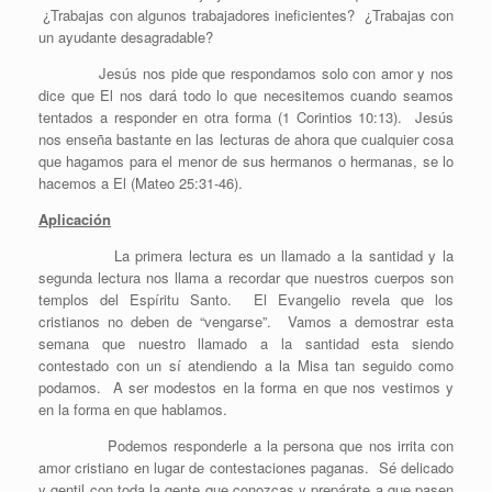
¿Trabajas con algunos trabajadores ineficientes? ¿Trabajas con
un ayudante desagradable?
Jesús nos pide que respondamos solo con amor y nos
dice que El nos dará todo lo que necesitemos cuando seamos
tentados a responder en otra forma (1 Corintios 10:13). Jesús
nos enseña bastante en las lecturas de ahora que cualquier cosa
que hagamos para el menor de sus hermanos o hermanas, se lo
hacemos a El (Mateo 25:31-46).
Aplicación
La primera lectura es un llamado a la santidad y la
segunda lectura nos llama a recordar que nuestros cuerpos son
templos del Espíritu Santo. El Evangelio revela que los
cristianos no deben de “vengarse”. Vamos a demostrar esta
semana que nuestro llamado a la santidad esta siendo
contestado con un sí atendiendo a la Misa tan seguido como
podamos. A ser modestos en la forma en que nos vestimos y
en la forma en que hablamos.
Podemos responderle a la persona que nos irrita con
amor cristiano en lugar de contestaciones paganas. Sé delicado
y gentil con toda la gente que conozcas y prepárate a que pasen