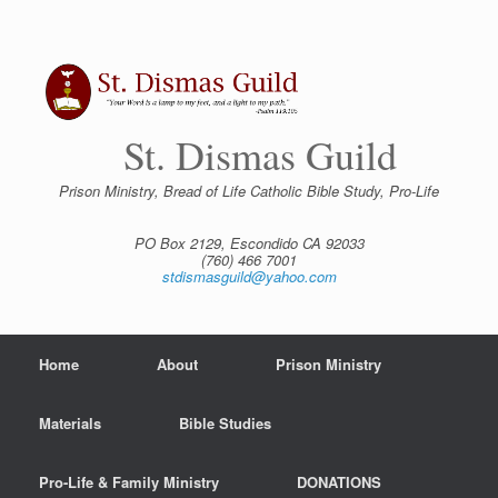
Skip
to
content
St. Dismas Guild
Prison Ministry, Bread of Life Catholic Bible Study, Pro-Life
PO Box 2129, Escondido CA 92033
(760) 466 7001
stdismasguild@yahoo.com
Home
About
Prison Ministry
Materials
Bible Studies
Pro-Life & Family Ministry
DONATIONS