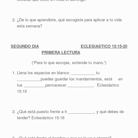
¿De lo que aprendiste, qué escogiste para aplicar a tu vida
esta semana?
SEGUNDO DIA
ECLESIASTICO 15:15-20
PRIMERA LECTURA
(“Para lo que escojas, extiende tu mano.”)
Llena los espacios en blanco: ___________ tu
___________puedes guardar los mandamientos, está en
tus __________permanecer ____________. Eclesiástico
15:15
¿Qué está puesto frente a ti ____________, y qué debes de
tender? Eclesiástico 15:16
¿Qué esta frente al hombre y que se le va a otorgar?