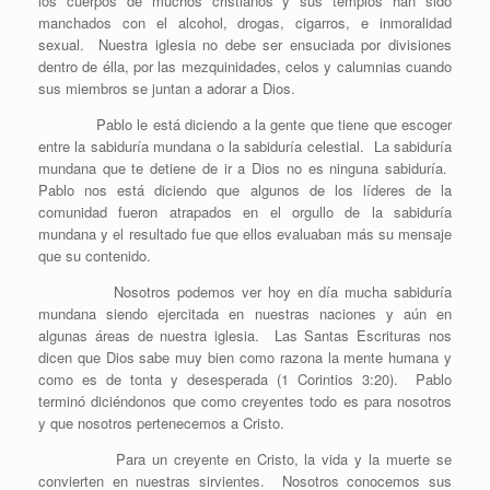
los cuerpos de muchos cristianos y sus templos han sido
manchados con el alcohol, drogas, cigarros, e inmoralidad
sexual. Nuestra iglesia no debe ser ensuciada por divisiones
dentro de élla, por las mezquinidades, celos y calumnias cuando
sus miembros se juntan a adorar a Dios.
Pablo le está diciendo a la gente que tiene que escoger
entre la sabiduría mundana o la sabiduría celestial. La sabiduría
mundana que te detiene de ir a Dios no es ninguna sabiduría.
Pablo nos está diciendo que algunos de los líderes de la
comunidad fueron atrapados en el orgullo de la sabiduría
mundana y el resultado fue que ellos evaluaban más su mensaje
que su contenido.
Nosotros podemos ver hoy en día mucha sabiduría
mundana siendo ejercitada en nuestras naciones y aún en
algunas áreas de nuestra iglesia. Las Santas Escrituras nos
dicen que Dios sabe muy bien como razona la mente humana y
como es de tonta y desesperada (1 Corintios 3:20). Pablo
terminó diciéndonos que como creyentes todo es para nosotros
y que nosotros pertenecemos a Cristo.
Para un creyente en Cristo, la vida y la muerte se
convierten en nuestras sirvientes. Nosotros conocemos sus